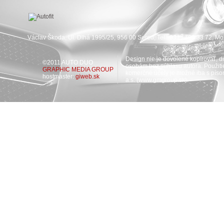
Václav Škoda, Ul. Dlhá 1995/25, 956 00 Sereď, Tel.: 031 / 789 33 72, M
Design nie je dovolené kopírovať, dis
©2011 AUTO DUO
osobám bez súhlasu autora. Použiti
GRAPHIC MEDIA GROUP
komerčné účely je možné iba s pís
hostmaster:
giweb.sk
a.s. (www.gmgroup.sk).