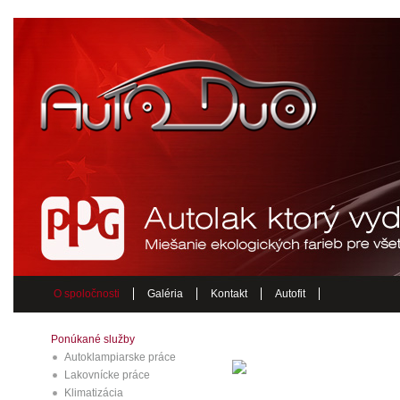
O spoločnosti
Galéria
Kontakt
Autofit
Ponúkané služby
Autoklampiarske práce
Lakovnícke práce
Klimatizácia